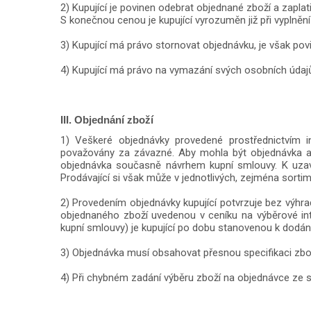
2) Kupující je povinen odebrat objednané zboží a zaplat
S konečnou cenou je kupující vyrozuměn již při vyplně
3) Kupující má právo stornovat objednávku, je však po
4) Kupující má právo na vymazání svých osobních údajů
III. Objednání zboží
1) Veškeré objednávky provedené prostřednictvím i
považovány za závazné. Aby mohla být objednávka akc
objednávka současně návrhem kupní smlouvy. K uzav
Prodávající si však může v jednotlivých, zejména sorti
2) Provedením objednávky kupující potvrzuje bez výhra
objednaného zboží uvedenou v ceníku na výběrové int
kupní smlouvy) je kupující po dobu stanovenou k dodán
3) Objednávka musí obsahovat přesnou specifikaci zboží
4) Při chybném zadání výběru zboží na objednávce ze s