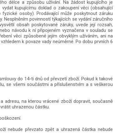
ho délce a způsobu užívání. Na žádost kupujícího je
 vydat kupujícímu doklad o zakoupení věci (obsahující
tě fyzické osoby). Prodávající může poskytnout záruku
y. Nesplněním povinností týkajících se vydání záručního
vysvětlí obsah poskytované záruky, uvede její rozsah,
lu nebo návodu k ní připojeném vyznačena v souladu se
třebení věci způsobené jejím obvyklým užíváním, ani na
to vzhledem k povaze vady neúměrné. Po dobu prvních 6
mlouvy do 14-ti dnů od převzetí zboží. Pokud k takové
alu, se všemi součástmi a příslušenstvím a s veškerou
 a adresu, na kterou vrácené zboží dopravit, současně
 vrátit uhrazenou částku.
 poškození.
oží nebude převzato zpět a uhrazená částka nebude