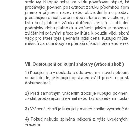
smlouvy. Naopak nelze za vadu považovat případ, kd
prodávající povinen poskytnout záruku písemnou formo
jméno a příjmení, název nebo obchodní firmu prodávaj
přesahující rozsah záruční doby stanovené v zákoně, v 
listu není platnost záruky dotčena. Je-li to s ohled
podmínky, dobu platnosti a způsob, jakým je možno up
zvláštními právními předpisy lhůta k použití věci, sk
vady, pro které byla sjednána nižší cena. Kupující m
měsíců záruční doby se přenáší důkazní břemeno v rekl
VII. Odstoupení od kupní smlouvy (vrácení zboží)
1) Kupující má v souladu s odstavcem 6 novely občans
situaci dojde, je kupující oprávněn vrátit pouze nep
dokumentací.
2) Před samotným vrácením zboží je kupující povinen 
zaslat prodávajícímu e-mail nebo fax s uvedením čísla o
3) Vrácené zboží je kupující povinen zasílat výhradně d
4) Pokud nebude splněna některá z výše uvedených
vrácena.