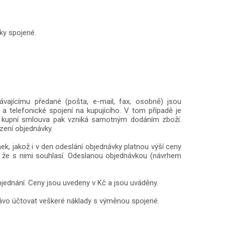
ky spojené.
vajícímu předané (pošta, e-mail, fax, osobně) jsou
 telefonické spojení na kupujícího. V tom případě je
, kupní smlouva pak vzniká samotným dodáním zboží.
zení objednávky.
k, jakož i v den odeslání objednávky platnou výší ceny
a že s nimi souhlasí. Odeslanou objednávkou (návrhem
bjednání. Ceny jsou uvedeny v Kč a jsou uváděny.
právo účtovat veškeré náklady s výměnou spojené.