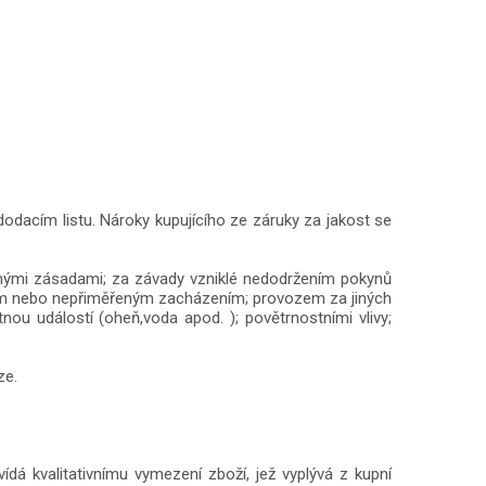
odacím listu. Nároky kupujícího ze záruky za jakost se
cnými zásadami; za závady vzniklé nedodržením pokynů
ým nebo nepřiměřeným zacházením; provozem za jiných
u událostí (oheň,voda apod. ); povětrnostními vlivy;
ze.
á kvalitativnímu vymezení zboží, jež vyplývá z kupní