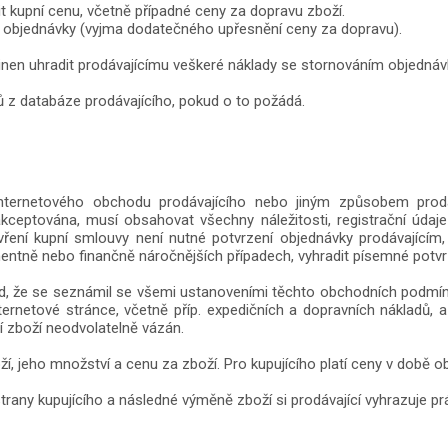
it kupní cenu, včetně případné ceny za dopravu zboží.
ní objednávky (vyjma dodatečného upřesnění ceny za dopravu).
vinen uhradit prodávajícímu veškeré náklady se stornováním objednáv
 z databáze prodávajícího, pokud o to požádá.
nternetového obchodu prodávajícího nebo jiným způsobem prodá
eptována, musí obsahovat všechny náležitosti, registrační údaje a
ření kupní smlouvy není nutné potvrzení objednávky prodávajícím
mentně nebo finančně náročnějších případech, vyhradit písemné potvr
d, že se seznámil se všemi ustanoveními těchto obchodních podmíne
ernetové stránce, včetně příp. expedičních a dopravních nákladů, 
í zboží neodvolatelně vázán.
, jeho množství a cenu za zboží. Pro kupujícího platí ceny v době o
trany kupujícího a následné výměně zboží si prodávající vyhrazuje 