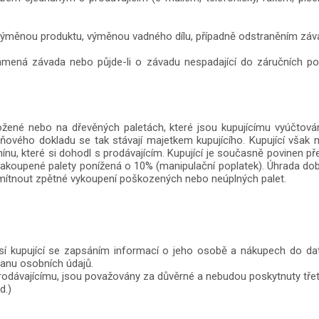
 výměnou produktu, výměnou vadného dílu, případně odstraněním záva
námená závada nebo půjde-li o závadu nespadající do záručních p
ložené nebo na dřevěných paletách, které jsou kupujícímu vyúčto
vého dokladu se tak stávají majetkem kupujícího. Kupující však m
u, které si dohodl s prodávajícím. Kupující je současně povinen před
akoupené palety ponížená o 10% (manipulační poplatek). Úhrada do
odmítnout zpětné vykoupení poškozených nebo neúplných palet.
sí kupující se zapsáním informací o jeho osobě a nákupech do data
anu osobních údajů.
í prodávajícímu, jsou považovány za důvěrné a nebudou poskytnuty třet
d.)