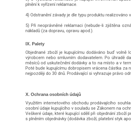
plnění k vyřízení reklamace.
4) Odstranění závady je dle typu produktu realizováno
5) Při neoprávněné reklamaci (nebude-li zjištěna oz
nákladů (za dopravu, opravu apod.).
IX. Palety
Objednané zboží je kupujícímu dodáváno buď volně 
výrobcem nebo smluvním dodavatelem. Po úhradě daňo
měsíců od uskutečnění dodávky a to na místo a v termín
Poté bude kupujícímu dobropisem vrácena částka za n
nejpozději do 30 dnů. Prodávající si vyhrazuje právo 
X. Ochrana osobních údajů
Využitím internetového obchodu prodávajícího souhla
osobní údaje kupujícího v souladu se Zákonem na ochr
Veškeré údaje, které kupující sdělí při objednání zbož
s plněním objednávky (dodávka zboží, platební styk apo