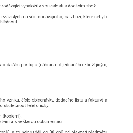
prodávající vynaložil v souvislosti s dodáním zboží.
ávislých na vůli prodávajícího, na zboží, které nebylo
ohlédnout.
dy o dalším postupu (náhrada objednaného zboží jiným,
 vzniku, číslo objednávky, dodacího listu a faktury) a
o skutečnost telefonicky.
m (kopiemi).
enstvím a s veškerou dokumentací.
mně), a to nejpozději do 30 dnů od převzetí předmětu