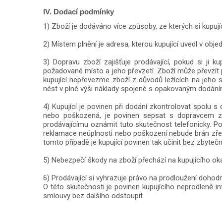
IV. Dodací podmínky
1) Zboží je dodáváno více způsoby, ze kterých si kupují
2) Místem plnění je adresa, kterou kupující uvedl v obj
3) Dopravu zboží zajišťuje prodávající, pokud si ji
požadované místo a jeho převzetí. Zboží může převzít 
kupující nepřevezme zboží z důvodů ležících na jeho s
nést v plné výši náklady spojené s opakovaným dodáním
4) Kupující je povinen při dodání zkontrolovat spolu 
nebo poškozená, je povinen sepsat s dopravcem z
prodávajícímu oznámit tuto skutečnost telefonicky. P
reklamace neúplnosti nebo poškození nebude brán zřete
tomto případě je kupující povinen tak učinit bez zbyte
5) Nebezpečí škody na zboží přechází na kupujícího ok
6) Prodávající si vyhrazuje právo na prodloužení dohodn
O této skutečnosti je povinen kupujícího neprodleně i
smlouvy bez dalšího odstoupit