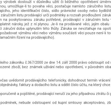
y výrobek doslouží v důsledku užití či běžného opotřebení úměrné
u, umožňuje-li to povaha věci, postačuje namísto záručního listu
ícího, jeho identifikační číslo, sídlo právnické osoby nebo bydliš
záručním listu prodávající určí podmínky a rozsah prodloužení záruk
em na poskytovanou záruku potřebné, prodávající v záručním listu 
latnit nároky, jež z ní plynou. Je-li na prodávané věci, jejím oba
ončí záruční doba uplynutím této lhůty. Záruka se nevztahuje na opo
ůže požadovat výměnu věci nebo výměnu součásti věci pouze není-li 
amačním řízení na prodávajícího).
kého zákoníku č.367/2000 ze dne 14. září 2000 právo odstoupit od s
oškozené zboží, bez známek užívání nebo opotřebení, v původním ob
včas uvědomit prodávajícího telefonicky, dohodnout termín vrácení
bjednávky, faktury a dodacího listu a sdělit číslo účtu, na který chce
oporučeně a pojištěné, prodávající neručí za jeho případnou ztrátu či
 podmínek, nebude odstoupení od kupní smlouvy akceptováno, zb