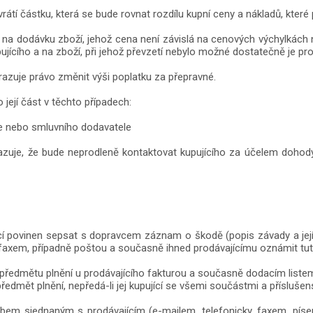
átí částku, která se bude rovnat rozdílu kupní ceny a nákladů, které 
 dodávku zboží, jehož cena není závislá na cenových výchylkách nez
jícího a na zboží, při jehož převzetí nebylo možné dostatečně je pr
hrazuje právo změnit výši poplatku za přepravné.
 její část v těchto případech:
e nebo smluvního dodavatele
avazuje, že bude neprodleně kontaktovat kupujícího za účelem doho
cí povinen sepsat s dopravcem záznam o škodě (popis závady a jejího
faxem, případně poštou a současně ihned prodávajícímu oznámit tut
í předmětu plnění u prodávajícího fakturou a současně dodacím liste
předmět plnění, nepředá-li jej kupující se všemi součástmi a přísluš
obem sjednaným s prodávajícím (e-mailem, telefonicky, faxem, píse