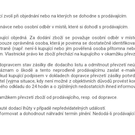
cí zvolí při objednání nebo na kterých se dohodne s prodávajícím.
ednávce nebo osobní odběr v místě, které si dohodl s prodávajícím.
 kupující objedná. Za dodání zboží se považuje osobní odběr v mís
pouze oprávněná osoba, která je povinna se dostatečně identifikova
traně (např. není-li kupující nebo jím pověřená osoba přítomna nebo
. Vlastnické právo ke zboží přechází na kupujícího v okamžiku převz
s dopravcem stav zásilky dle dodacího listu a odmítnout převzetí ne
áznam o škodě a tento neprodleně prodávajícímu zaslat e-mai
okud kupující podpisem v dokladech dopravce převzetí zásilky potvr
l (vyjma situace, kdy není možné z objektivních důvodů provést kont
čného odkladu do 24 hodin a o zjištěných nedostatcích ihned informov
amžikem převzetí zboží od prodávajícího, resp. od dopravce.
uté dodací lhůty v případě nepředvídatelných událostí.
nformovat a dohodnout náhradní termín plnění. Nedodá-li prodávající 