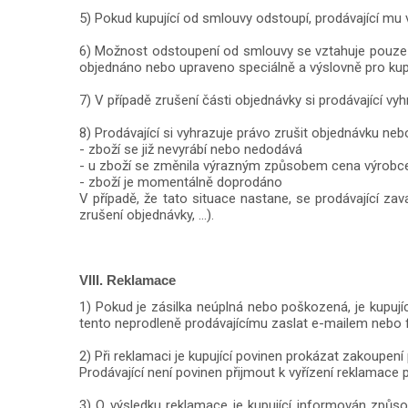
5) Pokud kupující od smlouvy odstoupí, prodávající mu vr
6) Možnost odstoupení od smlouvy se vztahuje pouze na
objednáno nebo upraveno speciálně a výslovně pro kupu
7) V případě zrušení části objednávky si prodávající vy
8) Prodávající si vyhrazuje právo zrušit objednávku nebo
- zboží se již nevyrábí nebo nedodává
- u zboží se změnila výrazným způsobem cena výrobc
- zboží je momentálně doprodáno
V případě, že tato situace nastane, se prodávající z
zrušení objednávky, ...).
VIII. Reklamace
1) Pokud je zásilka neúplná nebo poškozená, je kupují
tento neprodleně prodávajícímu zaslat e-mailem nebo 
2) Při reklamaci je kupující povinen prokázat zakoupen
Prodávající není povinen přijmout k vyřízení reklamace 
3) O výsledku reklamace je kupující informován způs