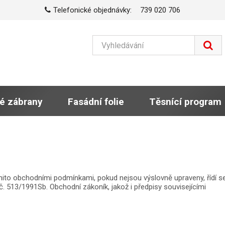
Telefonické objednávky:
739 020 706
é zábrany
Fasádní folie
Těsnící program
těmito obchodními podmínkami, pokud nejsou výslovně upraveny, řídí s
 č. 513/1991Sb. Obchodní zákoník, jakož i předpisy souvisejícími