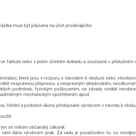
ástka musí být připsána na účet prodávajícího
é ve faktuře nebo v jiném účetním dokladu a současně v příslušném d
a instalací, které jsou v rozporu s návodem k obsluze nebo všeobe
 vzniklé nesprávnou přepravou a nesprávným skladováním; neodborn
ých podmínek; fyzickým poškozením; na závady vzniklé neodvratno
; nadměrným mechanickým opotřebením apod.
ba, čištění a podobné úkony předepsané výrobcem v návodu k obslu
oužití.
kterým se měním občanský zákoník.
 není dána výrobcem jinak. Za vadu je považováno to, co neodpovíd