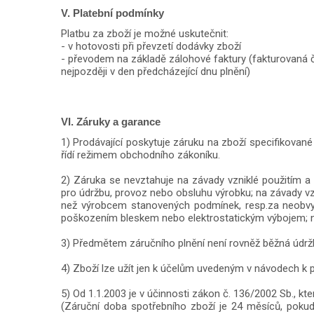
V. Platební podmínky
Platbu za zboží je možné uskutečnit:
- v hotovosti při převzetí dodávky zboží
- převodem na základě zálohové faktury (fakturovaná č
nejpozději v den předcházející dnu plnění)
VI. Záruky a garance
1) Prodávající poskytuje záruku na zboží specifikovan
řídí režimem obchodního zákoníku.
2) Záruka se nevztahuje na závady vzniklé použitím 
pro údržbu, provoz nebo obsluhu výrobku; na závady
než výrobcem stanovených podmínek, resp.za neobvykl
poškozením bleskem nebo elektrostatickým výbojem
3) Předmětem záručního plnění není rovněž běžná údrž
4) Zboží lze užít jen k účelům uvedeným v návodech k p
5) Od 1.1.2003 je v účinnosti zákon č. 136/2002 Sb., 
(Záruční doba spotřebního zboží je 24 měsíců, pokud