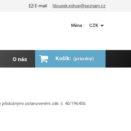
E-mail:
hlousek.eshop@seznam.cz
Měna :
CZK
Košík:
O nás
(prázdný)
e příslušnými ustanoveními zák. č. 40/1964Sb.