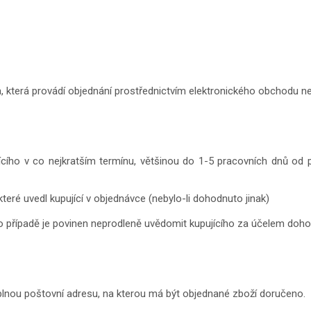
a, která provádí objednání prostřednictvím elektronického obchodu n
jícího v co nejkratším termínu, většinou do 1-5 pracovních dnů od př
které uvedl kupující v objednávce (nebylo-li dohodnuto jinak)
o případě je povinen neprodleně uvědomit kupujícího za účelem doho
úplnou poštovní adresu, na kterou má být objednané zboží doručeno.