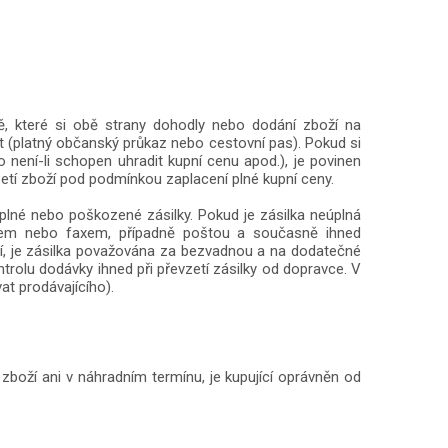
tě, které si obě strany dohodly nebo dodání zboží na
t (platný občanský průkaz nebo cestovní pas). Pokud si
 není-li schopen uhradit kupní cenu apod.), je povinen
etí zboží pod podmínkou zaplacení plné kupní ceny.
úplné nebo poškozené zásilky. Pokud je zásilka neúplná
lem nebo faxem, případně poštou a současně ihned
dí, je zásilka považována za bezvadnou a na dodatečné
rolu dodávky ihned při převzetí zásilky od dopravce. V
at prodávajícího).
zboží ani v náhradním termínu, je kupující oprávněn od