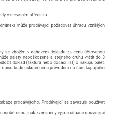
dy v servisním středisku.
odmínek) může prodávající požadovat úhradu vzniklých
vány se zbožím v daňovém dokladu za cenu účtovanou
ůže palety nepoškozené a stejného druhu vrátit do 3
ložit doklad (faktura nebo dodací list) o nákupu palet.
bropisu bude uskutečněna převodem na účet kupujícího
báze prodávajícího. Prodávající se zavazuje používat
í osobě nebo jinak zveřejněny vyjma situace související