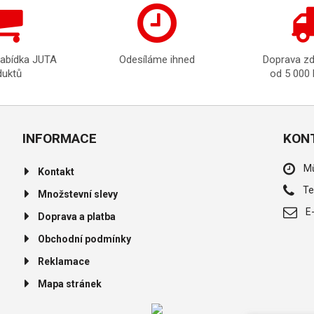
nabídka JUTA
Odesíláme ihned
Doprava z
duktů
od 5 000
INFORMACE
KON
Mů
Kontakt
Te
Množstevní slevy
E
Doprava a platba
Obchodní podmínky
Reklamace
Mapa stránek