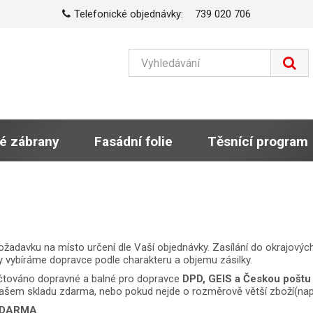
Telefonické objednávky:
739 020 706
é zábrany
Fasádní folie
Těsnící program
davku na místo určení dle Vaší objednávky. Zasílání do okrajových
dy vybíráme dopravce podle charakteru a objemu zásilky.
čtováno dopravné a balné pro dopravce
DPD, GEIS a Českou poštu 
šem skladu zdarma, nebo pokud nejde o rozměrově větší zboží(např.
ZDARMA
.