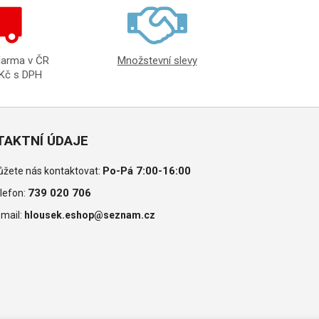
darma v ČR
Množstevní slevy
 Kč s DPH
TAKTNÍ ÚDAJE
Po-Pá 7:00-16:00
žete nás kontaktovat:
739 020 706
lefon:
-mail:
hlousek.eshop@seznam.cz