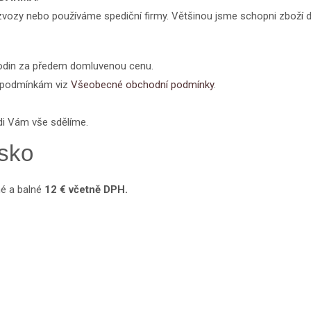
ozvozy nebo používáme spediční firmy. Většinou jsme schopni zboží 
odin
za předem domluvenou cenu.
m podmínkám viz
Všeobecné obchodní podmínky
.
di Vám vše sdělíme.
nsko
é a balné
12 € včetně DPH.