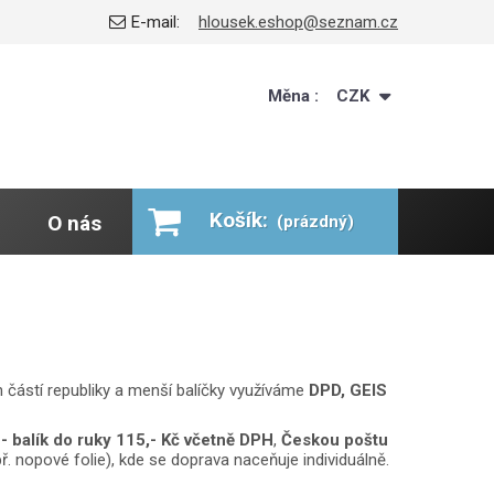
E-mail:
hlousek.eshop@seznam.cz
Měna :
CZK
Košík:
O nás
(prázdný)
 částí republiky a menší balíčky využíváme
DPD, GEIS
- balík do ruky
115,- Kč včetně DPH
,
Českou poštu
 nopové folie), kde se doprava naceňuje individuálně.