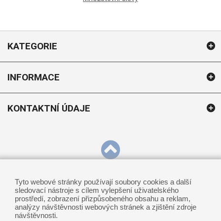
KATEGORIE
INFORMACE
KONTAKTNÍ ÚDAJE
Tyto webové stránky používají soubory cookies a další
sledovací nástroje s cílem vylepšení uživatelského
prostředí, zobrazení přizpůsobeného obsahu a reklam,
Podle zákona o evidenci tržeb je prodávající povinen vystavit kupujícímu účtenku.
analýzy návštěvnosti webových stránek a zjištění zdroje
Zároveň je povinen zaevidovat přijatou tržbu u správce daně on-line; v případě
návštěvnosti.
technického výpadku pak nejpozději do 48 hodin.