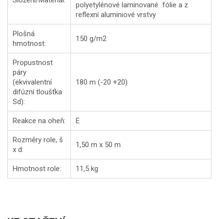
Složení/Materiál:
polyetylénové laminované fólie a z
reflexní aluminiové vrstvy
Plošná
150 g/m2
hmotnost:
Propustnost
páry
(ekvivalentní
180 m (-20 +20)
difúzní tloušťka
Sd):
Reakce na oheň:
E
Rozměry role, š
1,50 m x 50 m
x d:
Hmotnost role:
11,5 kg