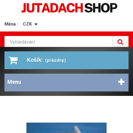
Měna :
CZK
Košík:
(prázdný)
Menu