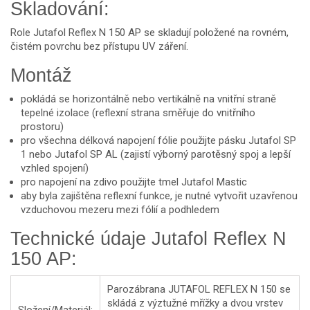
Skladování:
Role Jutafol Reflex N 150 AP se skladují položené na rovném,
čistém povrchu bez přístupu UV záření.
Montáž
pokládá se horizontálně nebo vertikálně na vnitřní straně
tepelné izolace (reflexní strana směřuje do vnitřního
prostoru)
pro všechna délková napojení fólie použijte pásku Jutafol SP
1 nebo Jutafol SP AL (zajistí výborný parotěsný spoj a lepší
vzhled spojení)
pro napojení na zdivo použijte tmel Jutafol Mastic
aby byla zajištěna reflexní funkce, je nutné vytvořit uzavřenou
vzduchovou mezeru mezi fólií a podhledem
Technické údaje Jutafol Reflex N
150 AP:
Parozábrana
JUTAFOL REFLEX N 150
se
skládá z výztužné mřížky a dvou vrstev