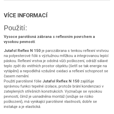
VÍCE INFORMACÍ
Použití:
Vysoce parotěsná zábrana s reflexním povrchem a
vysokou pevností
.
Jutafol Reflex N 150
je parozábrana s tenkou reflexní vrstvou
na polyesterové fólii s výztužnou mřížkou a integrovanou lepící
páskou. Reflexní vrstva je odolná vůči poškození, odráží sálavé
teplo zpět do vnitřních prostor objektu (šetří se tak energie na
vytápění) a nepodléhá vzdušné oxidaci a reflexní schopnost se
časem nemění.
Použití parotěsné fólie
Jutafol Reflex N 150
zajišťuje
správnou funkci tepelné izolace, protože brání kondenzaci v
zateplených střešních konstrukcích. Vyznačuje se vysokou
pevností, čímž je usnadněna montáž (snižuje se riziko
poškození), má vynikající parotěsné vlastnosti, dobře se
instaluje a je elastická.